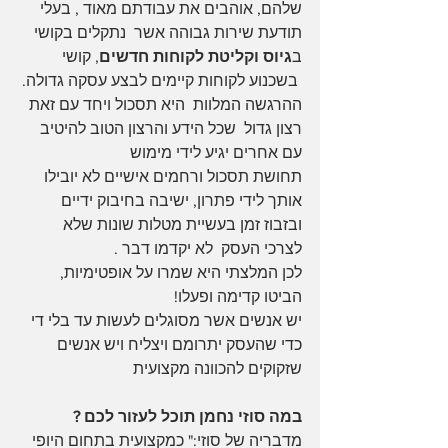
שלהם, אוהבים את עבודתם מאוד , בעלי 
תודעת שירות גבוהה אשר  נתקלים בקושי 
ב
גיוס וקליטת לקוחות חדשים
, קושי 
 בשכנוע לקוחות קיימים לבצע עסקה גדולה. 
ההרגשה המלוות  היא תסכול ויחד עם זאת 
רצון גדול  שכל הידע והרצון הטוב להיטיב 
עם אחרים יגיע לידי מימוש
תחושת תסכול ורחמים אישיים לא יובילו 
אותך לידי פתרון, ישיבה בחיבוק ידיים 
ובזבוז זמן בעשיית מטלות שונות שלא 
לצרכי העסק  לא יקדמו דבר .
לכן המלצתי היא שמרו על אופטימיות, 
הביטו קדימה ופעלו!
יש אנשים אשר מסוגלים לעשות עד בלי די 
כדי שהעסק יתרומם ויצליח ויש אנשים 
שזקוקים להכוונה מקצועית
במה סוזי נחמן תוכל לעזור לכם ?
מדבריה של סוזי:" כמקצועית בתחום היופי 