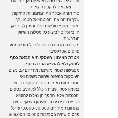
כיצד לפרסם ללא עליות אך יחד עם 
זאת איך להקטין הוצאות!
סוזי תזהה אצלך את המיומנויות החזקות 
שלך ותזהה את  הפוטנציאל הטמון בך
תזהיר מפניי חולשות שלך ותיתן לך חיזוק 
חיובי וכלים לביצוע כל מטלות השיווק 
הנדרשות
משכורת מכובדת בתחילת כל חודש!מסע 
פרסום אטרקטיבי
מטרת האימון  העסקי היא הבאת כסף 
לעסק ולא להוציא הרבה כסף…
מפגישות שסוזי מקיימת מידי יום עם נשים 
העוסקות בטיפוח שחוות כשלים ואי 
התרוממות נאמר בשיחות שהן כבר היו 
באימון עסקי שבדרך כלל לא הניב כספים 
והכנסות אלא  ההפך הן נאלצו להוציא 
כספים רבים עבור האימון העסקי שהיה 
בתחום המחירים 10,000-30,000 ₪ על 
פרסום שהיה בסביבות 5,000-10,000 ₪ 