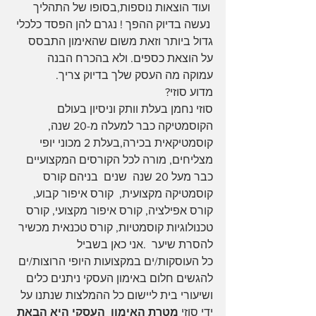
 ועוד הוצאות נוספות,בסופו של התהליך 
 נעשה בדיוק ההפך ! נגרם להן הפסד כלכלי 
גדול ביותר וזאת משום שהאימון התבסס 
על הוצאת כספים. ולא בהכרח הבנה 
עמוקה מה העסק שלך בדיוק צריך.
מדוע סוזי?
סוזי נחמן בעלת וותק וניסיון בעולם 
הקוסמטיקה כבר למעלה מ-20 שנה, 
קוסמטיקאית בכירה,בעלת 2 מכוני יופי 
מצליחים, מורה לכל הקורסים המקצועיים 
כבר מעל 20 שנה  שנים  בניהם קורס 
קוסמטיקה מקצועית,  קורס איפור קבוע, 
קורס אפילציה, קורס איפור מקצועי, קורס 
טכנולוגיות קוסמטיות, קורס טכנאית מכשיר 
להסרת שיער  .אני כאן בשביל 
כל העוסקות/ים במקצועות היופי הרוצות/ים 
להגשים חלום באימון העסקי ניתנים כלים 
ושיעורי בית ליישום כל ההמלצות שנתנו על 
ידי סוזי 
מטרת האימון  העסקי היא הבאת 