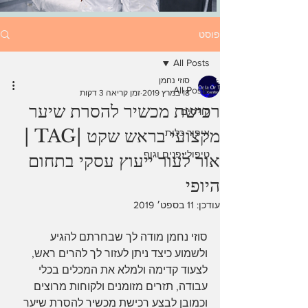
פוסט
All Posts
סוזי נחמן
All Posts
18 במרץ 2019
זמן קריאה 3 דקות
רכישת מכשיר להסרת שיער
קורסים
מקצועי בראש שקט |TAG |
איפור כלות
טיפולי פנים וגוף
אור לעור ייעוץ עסקי בתחום
היופי
עודכן:
11 בספט׳ 2019
סוזי נחמן מודה לך שבחרתם להגיע 
ולשמוע כיצד ניתן לעזור לך להרים ראש, 
לצעוד קדימה ולמלא את המכלים בכלי 
עבודה, תזרים מזומנים ולקוחות מרוצים 
וכמובן לבצע רכישת מכשיר להסרת שיער 