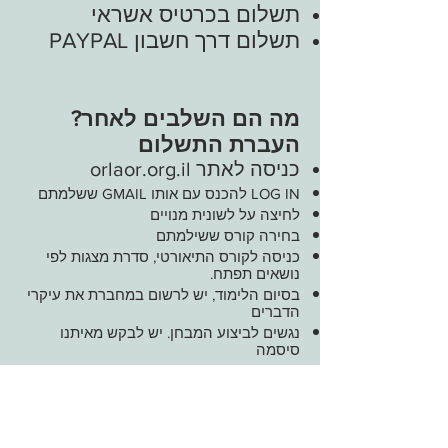
תשלום בכרטיס אשראי
תשלום דרך חשבון PAYPAL
?מה הם השלבים לאחר
העברת התשלום
כניסה לאתר orlaor.org.il
LOG IN להכנס עם אותו GMAIL ששלמתם
לחיצה על לשונית מנויים
בחירה קורס ששילמתם
כניסה לקורס התיאורטי, סדרת מצגות לפי
נושאים תפתח.
בסיום הלימוד, יש לרשום במחברת את עיקרי
הדברים
נגשים לביצוע המבחן. יש לבקש מאיתנו
סיסמה
משך המבחן עד שעתיים. ציון עובר 75
אח"כ מתאמים הגעה ותשלום לקורס המעשי.
* למבצעים העברה בביט יש להודיע על ביצוע
ההעברה.