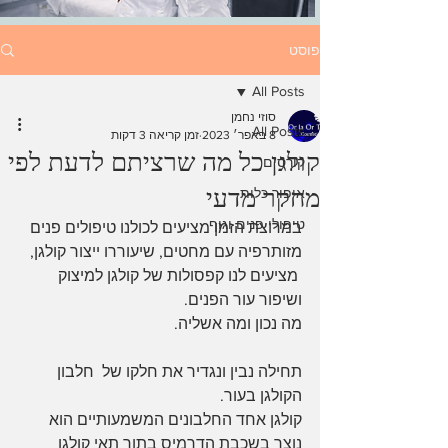
פוסט
All Posts
סוזי נחמן
All Posts
8 באפר׳ 2023
זמן קריאה 3 דקות
קולגן כל מה שרציתם לדעת לפי
קורסים
מחקר מדעי
איפור כלות
טיפולי פנים וגוף
במרוצת הזמן מציעים לכולנו טיפולים פנים 
מזותרפיה עם מחטים, שיעוררו ייצור קולגן,
 מציעים לנו קפסולות של קולגן למיצוק 
ושיפור עור הפנים.
מה נכון ומה אשליה.
תחילה נבין ונגדיר את חלקו של  חלבון 
הקולגן בעור.
קולגן אחד החלבונים המשמעותיים הוא 
נוצר בשכבת הדרמיס בתוך תאי קולגן 