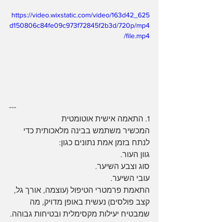
https://video.wixstatic.com/video/163d42_625
d150806c84fe09c973f72845f2b3d/720p/mp4
/file.mp4
---
1. התאמה אישית אוטומטית
המכשיר משתמש בבינה מלאכותית כדי 
לנתח בזמן אמת נתונים כגון:
גוון העור.
סוג וצבע השיער.
עובי השיער.
התאמת פרמטרי הטיפול (עוצמה, אורך גל, 
קצב פולסים) נעשית באופן מדויק, מה 
שמבטיח יעילות מקסימלית ובטיחות גבוהה.