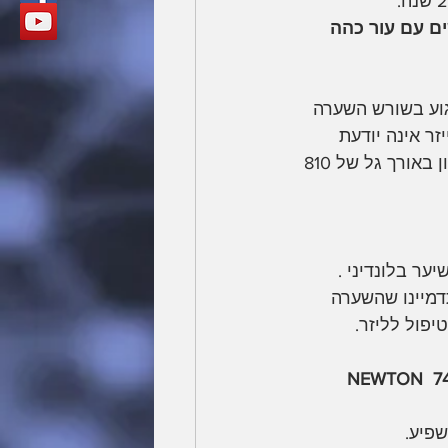
ם עם עור כהה 
גוע בשורש השערה 
זר אינה יודעת 
לאבחין בין צבעים זהים היא חייבת ניגודיות.  אך כאשר השיערה והעור באותו הגוון באורך גל של 810 
ר בלונדיני . 
. תדמיינו שהשערה 
פול לליזר. 
יפולי הסרת שיער ! NEWTON  747 ICE TRIO 
שפיע.