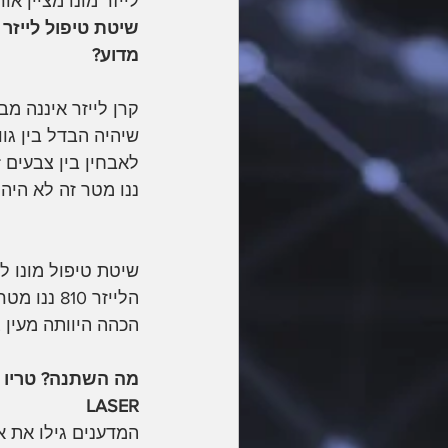
לייזר מונו מציין אורך גל אחד  810 ננו מטר זה הלייז
שיטת טיפול לייזר
מדוע?
קרן לייזר איננה מ
שיהיה הבדל בין גוון
ננו מטר זה לא היה
שיטת טיפול מונו ל
הלייזר 10
הכהה היוותה מעין 
LASER 
המדענים גילו את א