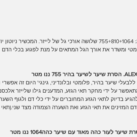
טריו לייזר מורכב מ: 755+810+1064 שלושה אורכי גל של לייזר. המכשיר נ
מטי ומשדר את אורך הגל המתאים על מנת לפגוע בכלי הדם 
לבעלי שיער בהיר, פלומטי ובלונדיני, גינגי' היום זה אפשרי ו
אפשר על ידי מחקר תאי הגזע, 
המדענים גילו שלייזר אלכסנ
דע להגיע בדיוק לתאי הגזע המחוברים על ידי כלי דם ולגוף השע
דם המזינים את תאי הגזע ואת השערה הצמודה מצד שני.(תאי 