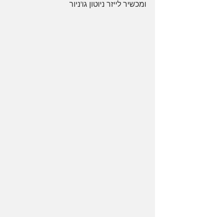
ומכשיר לייזר ניוטון גו'ניור 