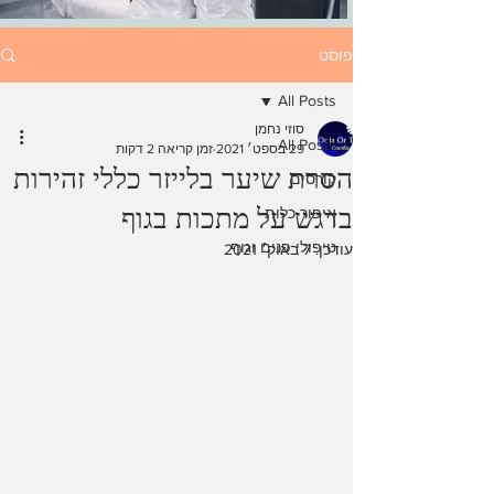
פוסט
All Posts
סוזי נחמן
All Posts
29 בספט׳ 2021
זמן קריאה 2 דקות
הסרת שיער בלייזר כללי זהירות
קורסים
בדגש על מתכות בגוף
איפור כלות
טיפולי פנים וגוף
עודכן:
7 באוק׳ 2021