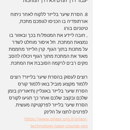
יעבור דרך המים ולא דרך המתכות 
8. הסרת שיער בלייזר ללקוח לאחר ניתוח 
אורתופדיה בו הכניסו לגופכם מתכת, 
טיטניום בורג
, חובה ליידע את המטפל/ת בכך ובאזור בו 
נמצאת המתכת. חל איסור מוחלט לשדר 
על מתכות בתוך הגוף. קרן הלייזר מחממת 
מאוד את המתכת מתוך הגוף ויכולה להסב 
נזקים רבים לרקמה הסובבת את המתכת. 
רוצים לעסוק בהסרת שיער בלייזר? רוצים 
ללמוד מקצוע מוביל בואו ללמוד קורס 
הסרת שיער בלייזר באונליין (תיאוריה) בזמן 
שלכם ובקצב שלכם ואחר כך תגיעו לקורס 
הסרת שיער בלייזר לפרקטיקה מעשית. 
לפרטים לחצו על הלינק  
https://www.orlaor.org.il/orlaor-
technology-laser-course-reg