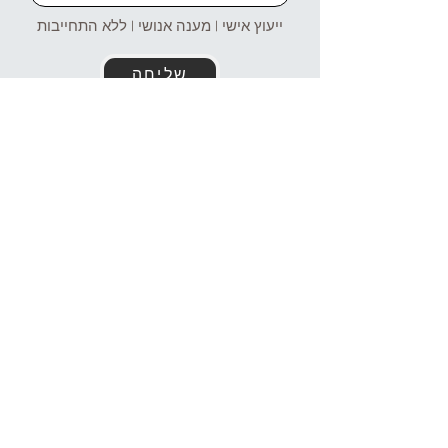
ייעוץ אישי | מענה אנושי | ללא התחייבות
שליחה
זמינים עבורכם גם בוואטסאפ!
054-4969106