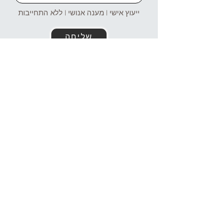
ייעוץ אישי | מענה אנושי | ללא התחייבות
שליחה
זמינים עבורכם גם בוואטסאפ!
054-4969106