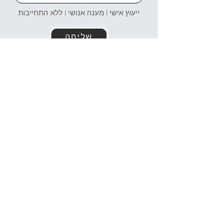
ייעוץ אישי | מענה אנושי | ללא התחייבות
שליחה
זמינים עבורכם גם בוואטסאפ!
054-4969106