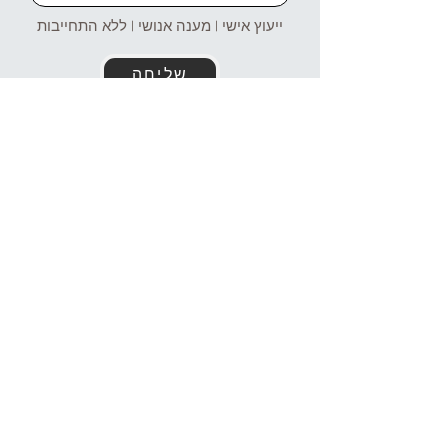
ייעוץ אישי | מענה אנושי | ללא התחייבות
שליחה
זמינים עבורכם גם בוואטסאפ!
054-4969106