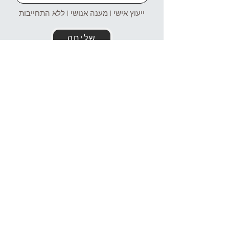
ייעוץ אישי | מענה אנושי | ללא התחייבות
שליחה
זמינים עבורכם גם בוואטסאפ!
054-4969106