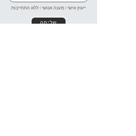
ייעוץ אישי | מענה אנושי | ללא התחייבות
שליחה
זמינים עבורכם גם בוואטסאפ!
054-4969106