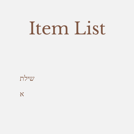
Item List
שילת
א