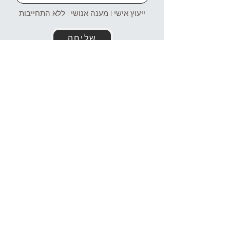
ייעוץ אישי | מענה אנושי | ללא התחייבות
שליחה
זמינים עבורכם גם בוואטסאפ!
054-4969106