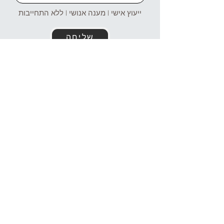
ייעוץ אישי | מענה אנושי | ללא התחייבות
שליחה
זמינים עבורכם גם בוואטסאפ!
054-4969106