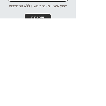
ייעוץ אישי | מענה אנושי | ללא התחייבות
שליחה
זמינים עבורכם גם בוואטסאפ!
054-4969106