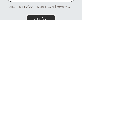
ייעוץ אישי | מענה אנושי | ללא התחייבות
שליחה
זמינים עבורכם גם בוואטסאפ!
054-4969106