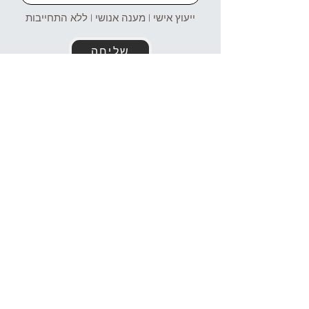
ייעוץ אישי | מענה אנושי | ללא התחייבות
שליחה
זמינים עבורכם גם בוואטסאפ!
054-4969106