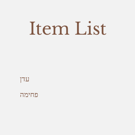
Item List
עדן
פחימה