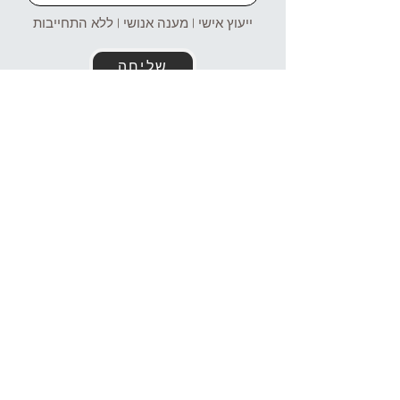
ייעוץ אישי | מענה אנושי | ללא התחייבות
שליחה
זמינים עבורכם גם בוואטסאפ!
054-4969106