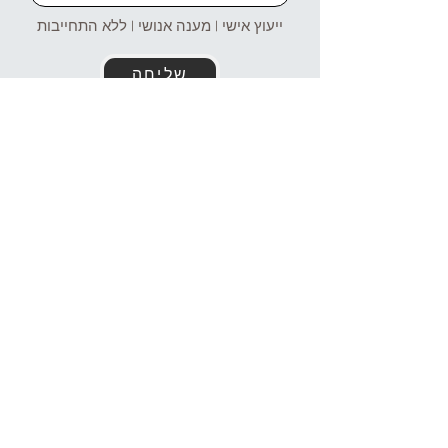
ייעוץ אישי | מענה אנושי | ללא התחייבות
שליחה
זמינים עבורכם גם בוואטסאפ!
054-4969106