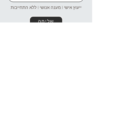
ייעוץ אישי | מענה אנושי | ללא התחייבות
שליחה
זמינים עבורכם גם בוואטסאפ!
054-4969106