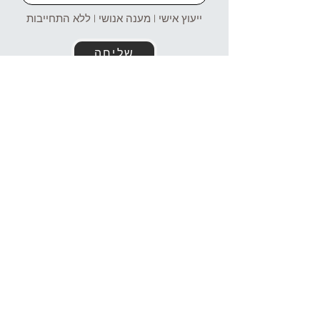
ייעוץ אישי | מענה אנושי | ללא התחייבות
שליחה
זמינים עבורכם גם בוואטסאפ!
054-4969106