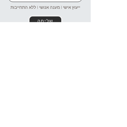
ייעוץ אישי | מענה אנושי | ללא התחייבות
שליחה
זמינים עבורכם גם בוואטסאפ!
054-4969106