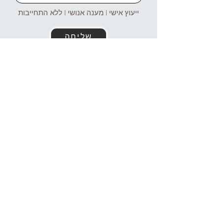
ייעוץ אישי | מענה אנושי | ללא התחייבות
שליחה
זמינים עבורכם גם בוואטסאפ!
054-4969106