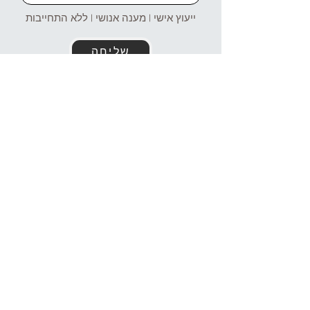
ייעוץ אישי | מענה אנושי | ללא התחייבות
שליחה
זמינים עבורכם גם בוואטסאפ!
054-4969106