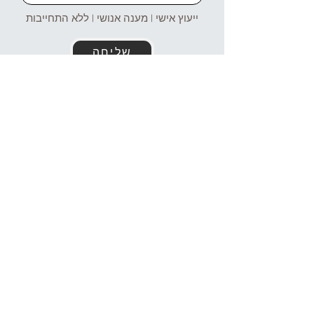
ייעוץ אישי | מענה אנושי | ללא התחייבות
שליחה
זמינים עבורכם גם בוואטסאפ!
054-4969106