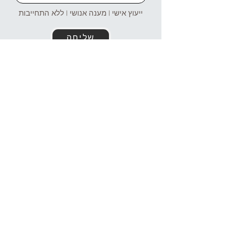
ייעוץ אישי | מענה אנושי | ללא התחייבות
שליחה
זמינים עבורכם גם בוואטסאפ!
054-4969106