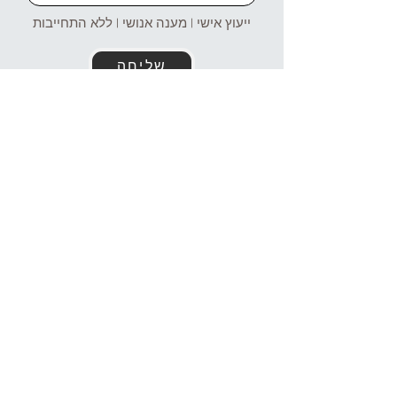
ייעוץ אישי | מענה אנושי | ללא התחייבות
שליחה
זמינים עבורכם גם בוואטסאפ!
054-4969106