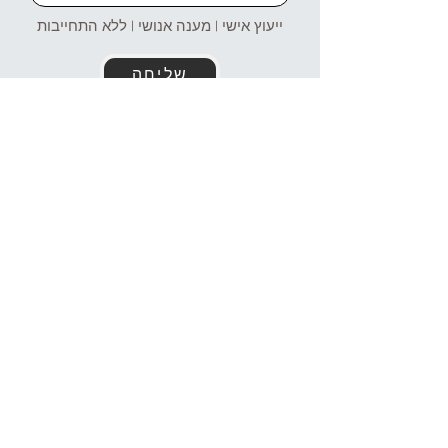
ייעוץ אישי | מענה אנושי | ללא התחייבות
שליחה
זמינים עבורכם גם בוואטסאפ!
054-4969106