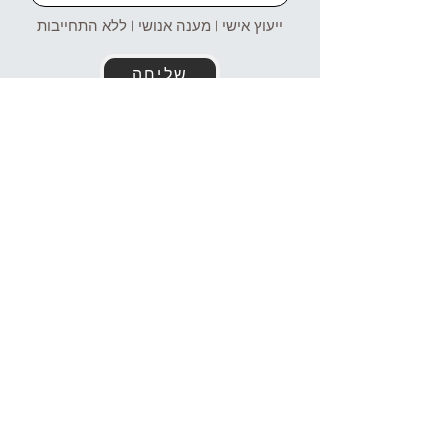
ייעוץ אישי | מענה אנושי | ללא התחייבות
שליחה
זמינים עבורכם גם בוואטסאפ!
054-4969106