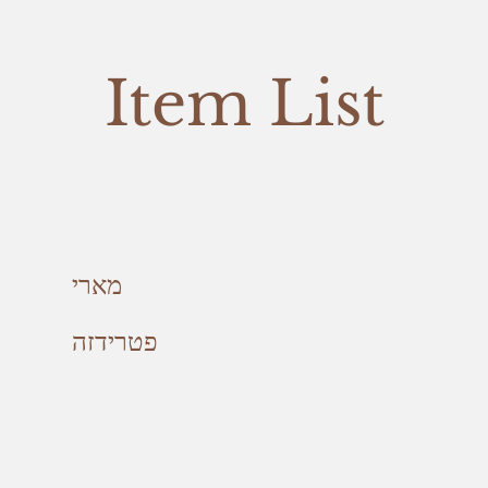
Item List
מארי
פטרידזה