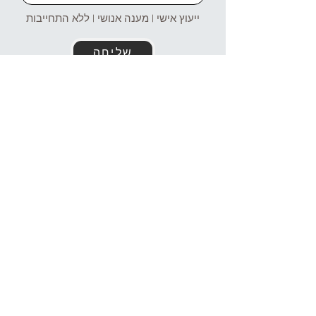
ייעוץ אישי | מענה אנושי | ללא התחייבות
שליחה
זמינים עבורכם גם בוואטסאפ!
054-4969106