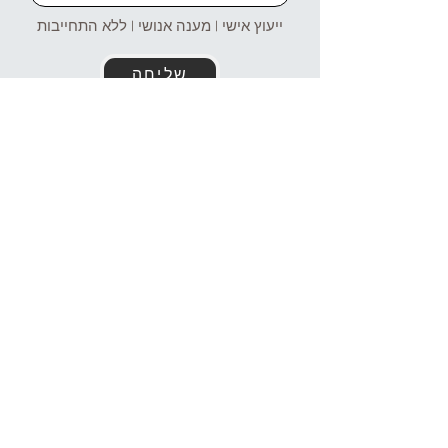
ייעוץ אישי | מענה אנושי | ללא התחייבות
שליחה
זמינים עבורכם גם בוואטסאפ!
054-4969106