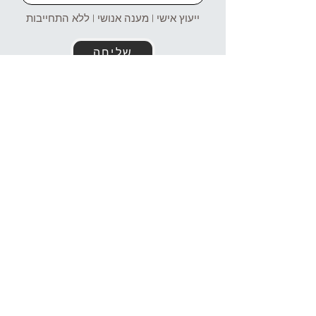
ייעוץ אישי | מענה אנושי | ללא התחייבות
שליחה
זמינים עבורכם גם בוואטסאפ!
054-4969106