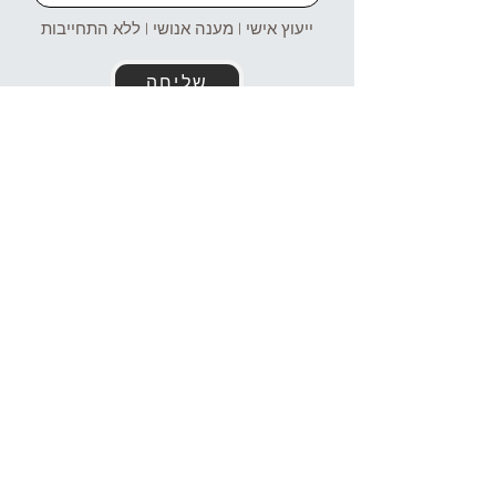
ייעוץ אישי | מענה אנושי | ללא התחייבות
שליחה
זמינים עבורכם גם בוואטסאפ!
054-4969106