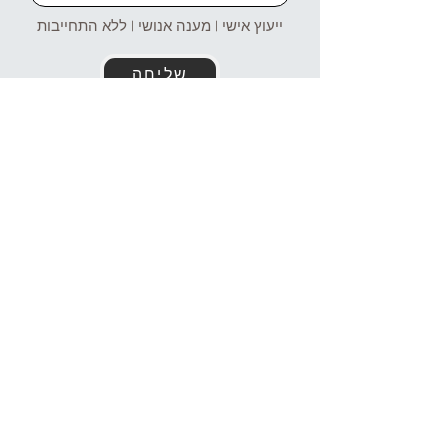
ייעוץ אישי | מענה אנושי | ללא התחייבות
שליחה
זמינים עבורכם גם בוואטסאפ!
054-4969106