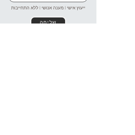
ייעוץ אישי | מענה אנושי | ללא התחייבות
שליחה
זמינים עבורכם גם בוואטסאפ!
054-4969106