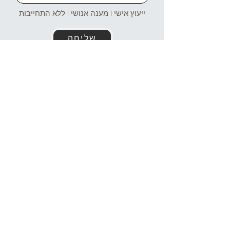
ייעוץ אישי | מענה אנושי | ללא התחייבות
שליחה
זמינים עבורכם גם בוואטסאפ!
054-4969106