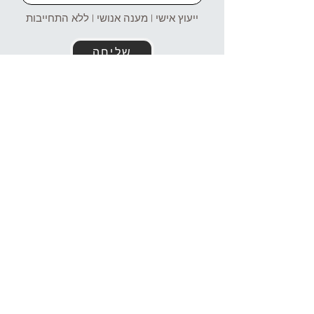
ייעוץ אישי | מענה אנושי | ללא התחייבות
שליחה
זמינים עבורכם גם בוואטסאפ!
054-4969106