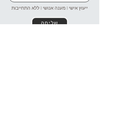
ייעוץ אישי | מענה אנושי | ללא התחייבות
שליחה
זמינים עבורכם גם בוואטסאפ!
054-4969106