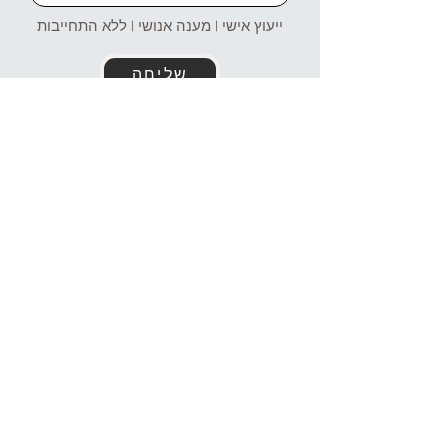
ייעוץ אישי | מענה אנושי | ללא התחייבות
שליחה
זמינים עבורכם גם בוואטסאפ!
054-4969106