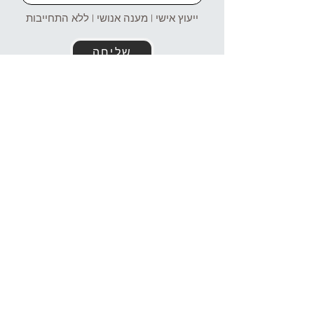
ייעוץ אישי | מענה אנושי | ללא התחייבות
שליחה
זמינים עבורכם גם בוואטסאפ!
054-4969106