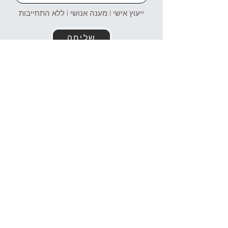
ייעוץ אישי | מענה אנושי | ללא התחייבות
שליחה
זמינים עבורכם גם בוואטסאפ!
054-4969106