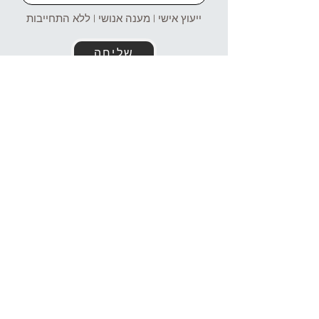
ייעוץ אישי | מענה אנושי | ללא התחייבות
שליחה
זמינים עבורכם גם בוואטסאפ!
054-4969106