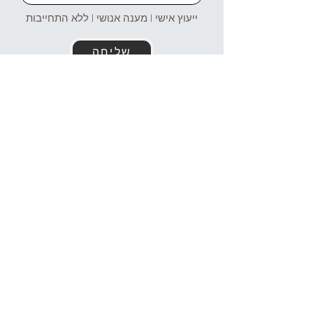
ייעוץ אישי | מענה אנושי | ללא התחייבות
שליחה
זמינים עבורכם גם בוואטסאפ!
054-4969106