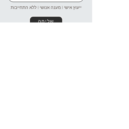
ייעוץ אישי | מענה אנושי | ללא התחייבות
שליחה
זמינים עבורכם גם בוואטסאפ!
054-4969106