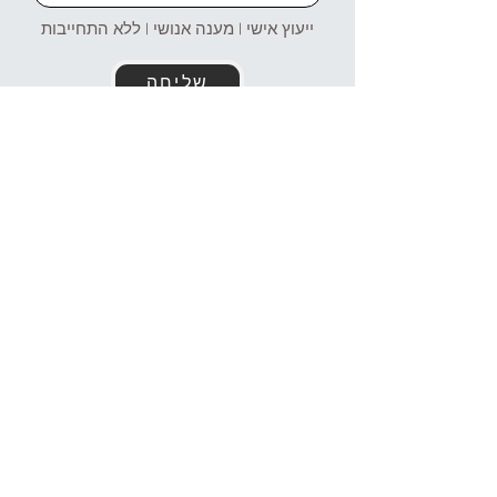
ייעוץ אישי | מענה אנושי | ללא התחייבות
שליחה
זמינים עבורכם גם בוואטסאפ!
054-4969106