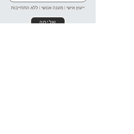
ייעוץ אישי | מענה אנושי | ללא התחייבות
שליחה
זמינים עבורכם גם בוואטסאפ!
054-4969106